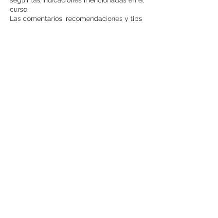
seguir las indicaciones mencionadas en el
curso.
Las comentarios, recomendaciones y tips
mencionados en el grupo de whatsapp
son responsabilidad de quien las
Datos de contacto
3313097831
anahijaspersen@nutripediatra.com
Av Moctezuma 4350, Jardines del Sol,
Zapopan, Jal., México